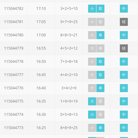
115044782
17:10
3+2+5=10
小
双
中
115044781
17:05
9+7+9=25
小
双
错
115044780
17:00
8+8+5=21
小
单
中
115044779
16:55
4+5+3=12
大
单
错
115044778
16:50
7+3+8=18
小
双
中
115044777
16:45
4+4+2=10
大
双
中
115044776
16:40
3+4+2=9
大
单
中
115044775
16:35
1+9+9=19
大
双
中
115044774
16:30
0+5+8=13
小
双
中
115044773
16:25
8+8+9=25
小
单
中