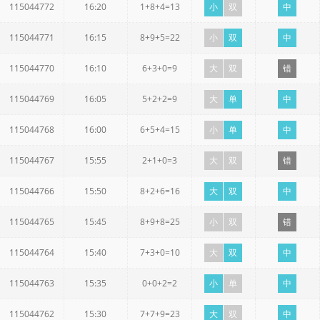
115044772
16:20
1+8+4=13
小
双
中
115044771
16:15
8+9+5=22
小
双
中
115044770
16:10
6+3+0=9
大
双
错
115044769
16:05
5+2+2=9
大
单
中
115044768
16:00
6+5+4=15
小
单
中
115044767
15:55
2+1+0=3
大
双
错
115044766
15:50
8+2+6=16
大
双
中
115044765
15:45
8+9+8=25
小
双
错
115044764
15:40
7+3+0=10
大
双
中
115044763
15:35
0+0+2=2
小
单
中
115044762
15:30
7+7+9=23
大
双
中